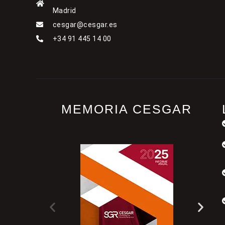
Madrid
cesgar@cesgar.es
+34 91 445 14 00
MEMORIA CESGAR