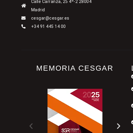
Calle Carranza, 25 4º-2 28004
Madrid
cesgar@cesgar.es
+34 91 445 14 00
MEMORIA CESGAR