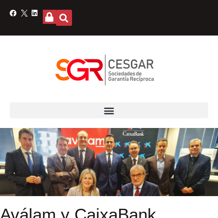
Aválam y CaixaBank