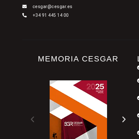
cesgar@cesgar.es
+34 91 445 14 00
MEMORIA CESGAR