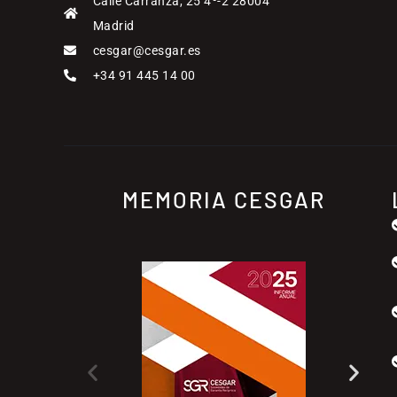
Calle Carranza, 25 4º-2 28004
Madrid
cesgar@cesgar.es
+34 91 445 14 00
MEMORIA CESGAR