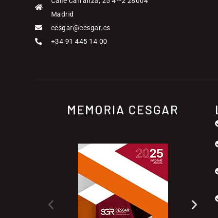
Calle Carranza, 25 4º-2 28004
Madrid
cesgar@cesgar.es
+34 91 445 14 00
MEMORIA CESGAR